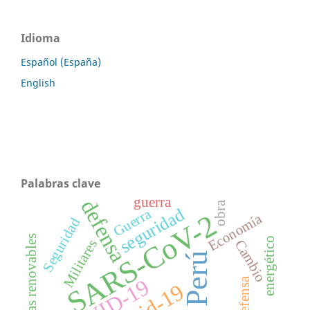
Idioma
Español (España)
English
Palabras clave
guerra
defensa
obra
seguridad
Guerra
SARS-CoV-2
Economía
Seguridad
energías renovables
energético
Militares
Cambio
Perú
Defensa