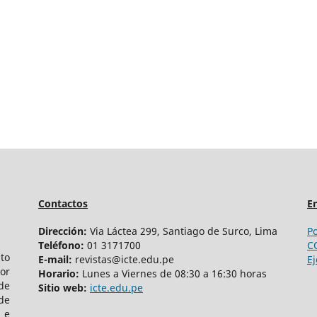
Contactos
En
Dirección:
Via Láctea 299, Santiago de Surco, Lima
Po
Teléfono:
01 3171700
C
ito
E-mail:
revistas@icte.edu.pe
Ej
por
Horario:
Lunes a Viernes de 08:30 a 16:30 horas
de
Sitio web:
icte.edu.pe
de
 e