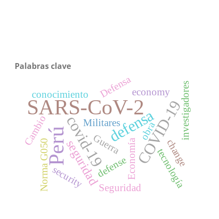
Palabras clave
Defensa
investigadores
economy
conocimiento
SARS-CoV-2
COVID-19
defensa
covid-19
Cambio
Militares
obra
Perú
Guerra
change
seguridad
Economía
Norma G050
tecnología
defense
security
Seguridad